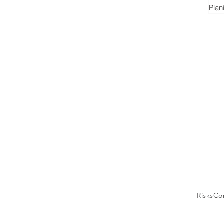
Plan
los...
RisksCo