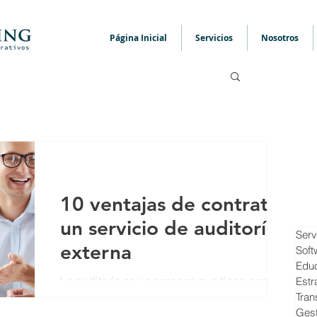
Página Inicial
Servicios
Nosotros
10 ventajas de contratar
un servicio de auditoría
Serv
externa
Soft
Edu
La auditoría es un proceso que tiene como
Estr
Tran
objetivo examinar en forma detallada los
Gest
estados financieros, los controles internos,